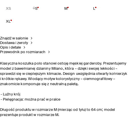
XS
S
M
L
XL
Znajdź w salonie
Dostawa i zwroty
Opis i detale
Przewodnik po rozmiarach
Klasyczna koszulka polo stanowi ostoję męskiej garderoby. Prezentujemy
model z bawełnianej dzianiny Milano, która – dzięki swojej lekkości –
sprawdzi się w cieplejszym klimacie. Design uwzględnia otwarty kołnierzyk
i krótkie rękawy. Wiodący motyw kolorystyczny – ciemnografitowy –
znakomicie komponuje się z neutralną paletą.
Luźny krój
Pielęgnacja: można prać w pralce
Długość produktu w rozmiarze M (mierząc od tyłu) to 64 cm; model
prezentuje produkt w rozmiarze M.