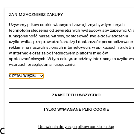
ZANIM ZACZNIESZ ZAKUPY
Używamy plików cookie własnych i zewnętrznych, w tym innych
technologii śledzenia od zewnętrznych wydawców, aby zapewnić Ci 
funkcjonalność naszej witryny, dostosować Twoje doświadczenia
użytkownika, przeprowadzać analizy i dostarczać spersonalizowane
reklamy na naszych stronach internetowych, w aplikacjach i biulety
w Internecie oraz za pośrednictwem platform mediów
społecznościowych. W tym celu gromadzimy informacje o użytkown
wzorcach przeglądania i urządzeniu.
Toggle more cookie information
CZYTAJ WIĘCEJ
ZAAKCEPTUJ WSZYSTKO
TYLKO WYMAGANE PLIKI COOKIE
Ustawienia dotyczące plików cookie i usług