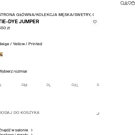
STRONA GŁÓWNA
/
KOLEKCJA MĘSKA
/
SWETRY, GOLFY I KARDIGANY
TIE-DYE JUMPER
550 zł
Beige / Yellow / Printed
Wybierz rozmiar
S
M
L
XL
DODAJ DO KOSZYKA
Znajdź w salonie