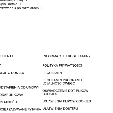
Dostawa i zwroty
Opis i detale
Przewodnik po rozmiarach
KLIENTA
INFORMACJE I REGULAMINY
T
POLITYKA PRYWATNOŚCI
CJE O DOSTAWIE
REGULAMIN
REGULAMIN PROGRAMU
LOJALNOŚCIOWEGO
ODSTĄPIENIA OD UMOWY
OŚWIADCZENIE DOT. PLIKÓW
COOKIES
PODARUNKOWA
USTAWIENIA PLIKÓW COOKIES
PŁATNOŚCI
UŁATWIENIA DOSTĘPU
CIEJ ZADAWANE PYTANIA