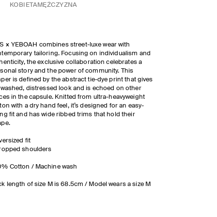
KOBIETA
MĘŻCZYZNA
S × YEBOAH combines street-luxe wear with
temporary tailoring. Focusing on individualism and
henticity, the exclusive collaboration celebrates a
sonal story and the power of community. This
per is defined by the abstract tie-dye print that gives
a washed, distressed look and is echoed on other
ces in the capsule. Knitted from ultra-heavyweight
ton with a dry hand feel, it’s designed for an easy-
ng fit and has wide ribbed trims that hold their
ape.
versized fit
Dropped shoulders
0% Cotton / Machine wash
k length of size M is 68.5cm / Model wears a size M