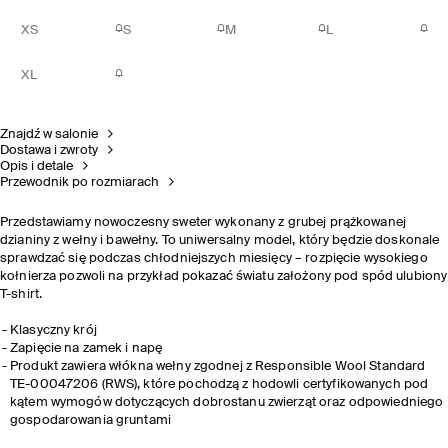
XS
S
M
L
XL
Znajdź w salonie
Dostawa i zwroty
Opis i detale
Przewodnik po rozmiarach
Przedstawiamy nowoczesny sweter wykonany z grubej prążkowanej
dzianiny z wełny i bawełny. To uniwersalny model, który będzie doskonale
sprawdzać się podczas chłodniejszych miesięcy
–
rozpięcie wysokiego
kołnierza pozwoli na przykład pokazać światu założony pod spód ulubiony
T-shirt.
Klasyczny krój
Zapięcie na zamek i napę
Produkt zawiera włókna wełny zgodnej z Responsible Wool Standard
TE-00047206 (RWS), które pochodzą z hodowli certyfikowanych pod
kątem wymogów dotyczących dobrostanu zwierząt oraz odpowiedniego
gospodarowania gruntami