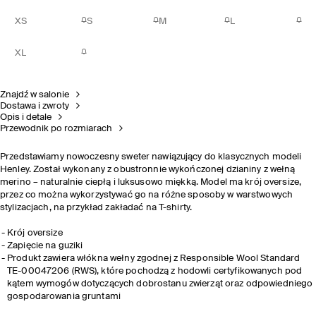
XS
S
M
L
XL
Znajdź w salonie
Dostawa i zwroty
Opis i detale
Przewodnik po rozmiarach
Przedstawiamy nowoczesny sweter nawiązujący do klasycznych modeli
Henley. Został wykonany z obustronnie wykończonej dzianiny z wełną
merino – naturalnie ciepłą i luksusowo miękką. Model ma krój oversize,
przez co można wykorzystywać go na różne sposoby w warstwowych
stylizacjach, na przykład zakładać na T-shirty.
Krój oversize
Zapięcie na guziki
Produkt zawiera włókna wełny zgodnej z Responsible Wool Standard
TE-00047206 (RWS), które pochodzą z hodowli certyfikowanych pod
kątem wymogów dotyczących dobrostanu zwierząt oraz odpowiedniego
gospodarowania gruntami