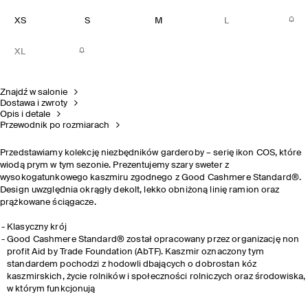
XS
S
M
L
XL
Znajdź w salonie
Dostawa i zwroty
Opis i detale
Przewodnik po rozmiarach
Przedstawiamy kolekcję niezbędników garderoby – serię ikon COS, które
wiodą prym w tym sezonie. Prezentujemy szary sweter z
wysokogatunkowego kaszmiru zgodnego z Good Cashmere Standard®.
Design uwzględnia okrągły dekolt, lekko obniżoną linię ramion oraz
prążkowane ściągacze.
Klasyczny krój
Good Cashmere Standard® został opracowany przez organizację non
profit Aid by Trade Foundation (AbTF).
Kaszmir oznaczony tym
standardem pochodzi z hodowli dbających o dobrostan kóz
kaszmirskich, życie rolników i społeczności rolniczych oraz środowiska,
w którym funkcjonują