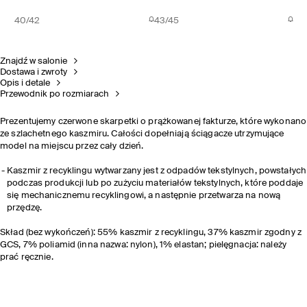
40/42
43/45
Znajdź w salonie
Dostawa i zwroty
Opis i detale
Przewodnik po rozmiarach
Prezentujemy czerwone skarpetki o prążkowanej fakturze, które wykonano
ze szlachetnego kaszmiru. Całości dopełniają ściągacze utrzymujące
model na miejscu przez cały dzień.
Kaszmir z recyklingu wytwarzany jest z odpadów tekstylnych, powstałych
podczas produkcji lub po zużyciu materiałów tekstylnych, które poddaje
się mechanicznemu recyklingowi, a następnie przetwarza na nową
przędzę.
Skład (bez wykończeń): 55% kaszmir z recyklingu, 37% kaszmir zgodny z
GCS, 7% poliamid (inna nazwa: nylon), 1% elastan; pielęgnacja: należy
prać ręcznie.