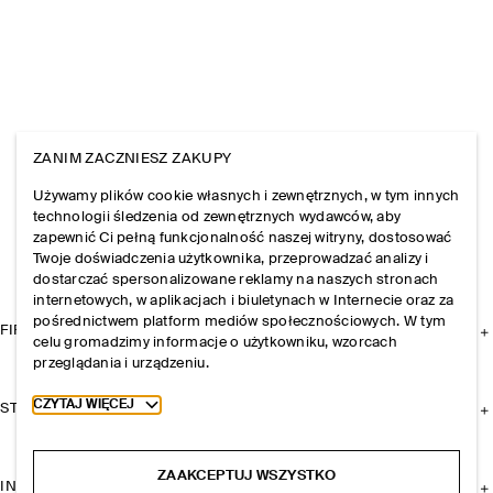
ZANIM ZACZNIESZ ZAKUPY
Używamy plików cookie własnych i zewnętrznych, w tym innych
technologii śledzenia od zewnętrznych wydawców, aby
zapewnić Ci pełną funkcjonalność naszej witryny, dostosować
Twoje doświadczenia użytkownika, przeprowadzać analizy i
dostarczać spersonalizowane reklamy na naszych stronach
internetowych, w aplikacjach i biuletynach w Internecie oraz za
pośrednictwem platform mediów społecznościowych. W tym
FIRMA
celu gromadzimy informacje o użytkowniku, wzorcach
przeglądania i urządzeniu.
Toggle more cookie information
CZYTAJ WIĘCEJ
STREFA KLIENTA
ZAAKCEPTUJ WSZYSTKO
INFORMACJE I REGULAMINY