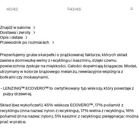
40/42
43/45
Znajdź w salonie
Dostawa i zwroty
Opis i detale
Przewodnik po rozmiarach
Prezentujemy grube skarpetki o prążkowanej fakturze, których skład
zawiera domieszkę wełny z recyklingu i kaszmiru, dzięki czemu
powierzchnia zyskuje na miękkości. Całości dopełniają ściągacze. Model,
utrzymany w kolorze brązowego melanżu, rewelacyjnie współgra z
botkami czy mokasynami.
LENZING™ ECOVERO™ to certyfikowany typ wiskozy, który powstaje z
pulpy drzewnej.
Skład (bez wykończeń): 45% wiskoza ECOVERO™, 17% poliamid z
recyklingu (inna nazwa: nylon z recyklingu), 17% wełna z recyklingu, 16%
poliamid (inna nazwa: nylon), 5% kaszmir z recyklingu; pielęgnacja: można
prać w pralce.