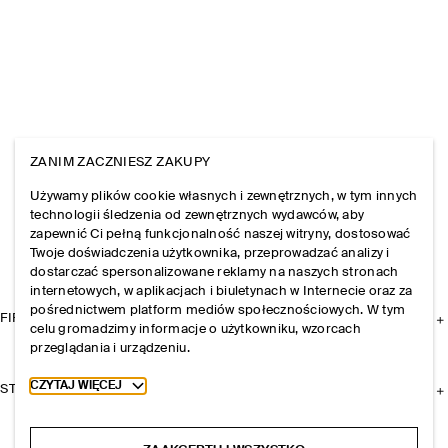
ZANIM ZACZNIESZ ZAKUPY
Używamy plików cookie własnych i zewnętrznych, w tym innych
technologii śledzenia od zewnętrznych wydawców, aby
zapewnić Ci pełną funkcjonalność naszej witryny, dostosować
Twoje doświadczenia użytkownika, przeprowadzać analizy i
dostarczać spersonalizowane reklamy na naszych stronach
internetowych, w aplikacjach i biuletynach w Internecie oraz za
pośrednictwem platform mediów społecznościowych. W tym
FIRMA
celu gromadzimy informacje o użytkowniku, wzorcach
przeglądania i urządzeniu.
Toggle more cookie information
CZYTAJ WIĘCEJ
STREFA KLIENTA