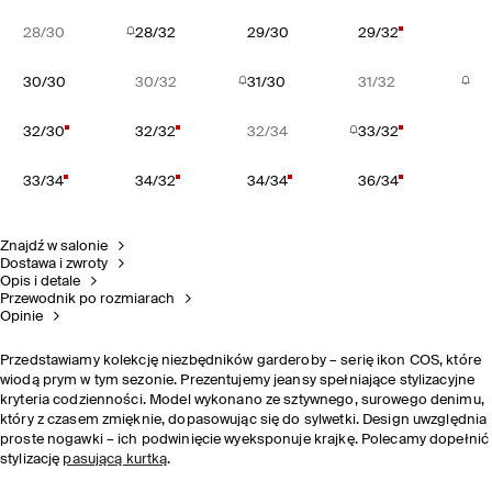
28/30
28/32
29/30
29/32
30/30
30/32
31/30
31/32
32/30
32/32
32/34
33/32
33/34
34/32
34/34
36/34
Znajdź w salonie
Dostawa i zwroty
Opis i detale
Przewodnik po rozmiarach
Opinie
Przedstawiamy kolekcję niezbędników garderoby – serię ikon COS, które
wiodą prym w tym sezonie. Prezentujemy jeansy spełniające stylizacyjne
kryteria codzienności. Model wykonano ze sztywnego, surowego denimu,
który z czasem zmięknie, dopasowując się do sylwetki. Design uwzględnia
proste nogawki – ich podwinięcie wyeksponuje krajkę. Polecamy dopełnić
stylizację
pasującą kurtką
.