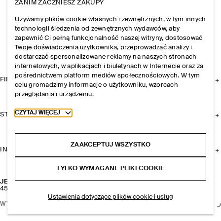
ZANIM ZACZNIESZ ZAKUPY
Używamy plików cookie własnych i zewnętrznych, w tym innych
technologii śledzenia od zewnętrznych wydawców, aby
zapewnić Ci pełną funkcjonalność naszej witryny, dostosować
Twoje doświadczenia użytkownika, przeprowadzać analizy i
dostarczać spersonalizowane reklamy na naszych stronach
internetowych, w aplikacjach i biuletynach w Internecie oraz za
pośrednictwem platform mediów społecznościowych. W tym
FIRMA
celu gromadzimy informacje o użytkowniku, wzorcach
przeglądania i urządzeniu.
Toggle more cookie information
CZYTAJ WIĘCEJ
STREFA KLIENTA
ZAAKCEPTUJ WSZYSTKO
INFORMACJE I REGULAMINY
TYLKO WYMAGANE PLIKI COOKIE
JEANSY „SIGNATURE” Z PROSTYMI NOGAWKAMI I KRAJKĄ
450 zł
Ustawienia dotyczące plików cookie i usług
WYBIERZ ROZMIAR