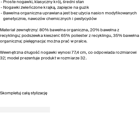
Proste nogawki, klasyczny krój, średni stan
Nogawki zwieńczone krajką, zapięcie na guzik
Bawełna organiczna uprawiana jest bez użycia nasion modyfikowanych
genetycznie, nawozów chemicznych i pestycydów
Materiał zewnętrzny: 80% bawełna organiczna, 20% bawełna z
recyklingu; podszewka kieszeni: 65% poliester z recyklingu, 35% bawełna
organiczna; pielęgnacja: można prać w pralce.
Wewnętrzna długość nogawki wynosi 77,4 cm, co odpowiada rozmiarowi
32; model prezentuje produkt w rozmiarze 32.
Skompletuj całą stylizację