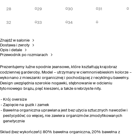
28
29
30
31
32
33
34
Znajdź w salonie
Dostawa i zwroty
Opis i detale
Przewodnik po rozmiarach
Prezentujemy luźne spodnie jeansowe, które kształtują krajobraz
codziennej garderoby. Model – utrzymany w ciemnoniebieskim kolorze –
wykonano z mieszanki organicznej i pochodzącej z recyklingu bawełny.
Design uwzględnia szerokie nogawki, stębnowanie w odcieniu
tytoniowego brązu, pięć kieszeni, a także srebrzyste nity.
Krój oversize
Zapięcie na guzik i zamek
Bawełna organiczna uprawiana jest bez użycia sztucznych nawozów i
pestycydów; co więcej, nie zawiera organizmów zmodyfikowanych
genetycznie
Skład (bez wykończeń): 80% bawełna organiczna, 20% bawełna z