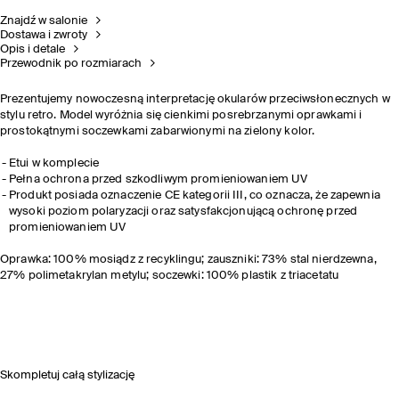
Znajdź w salonie
Dostawa i zwroty
Opis i detale
Przewodnik po rozmiarach
Prezentujemy nowoczesną interpretację okularów przeciwsłonecznych w
stylu retro. Model wyróżnia się cienkimi posrebrzanymi oprawkami i
prostokątnymi soczewkami zabarwionymi na zielony kolor.
Etui w komplecie
Pełna ochrona przed szkodliwym promieniowaniem UV
Produkt posiada oznaczenie CE kategorii III, co oznacza, że zapewnia
wysoki poziom polaryzacji oraz satysfakcjonującą ochronę przed
promieniowaniem UV
Oprawka: 100% mosiądz z recyklingu; zauszniki: 73% stal nierdzewna,
27% polimetakrylan metylu; soczewki: 100% plastik z triacetatu
Skompletuj całą stylizację