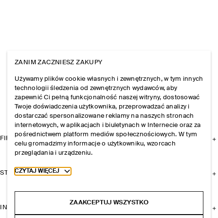
ZANIM ZACZNIESZ ZAKUPY
Używamy plików cookie własnych i zewnętrznych, w tym innych
technologii śledzenia od zewnętrznych wydawców, aby
zapewnić Ci pełną funkcjonalność naszej witryny, dostosować
Twoje doświadczenia użytkownika, przeprowadzać analizy i
dostarczać spersonalizowane reklamy na naszych stronach
internetowych, w aplikacjach i biuletynach w Internecie oraz za
pośrednictwem platform mediów społecznościowych. W tym
FIRMA
celu gromadzimy informacje o użytkowniku, wzorcach
przeglądania i urządzeniu.
Toggle more cookie information
CZYTAJ WIĘCEJ
STREFA KLIENTA
ZAAKCEPTUJ WSZYSTKO
INFORMACJE I REGULAMINY