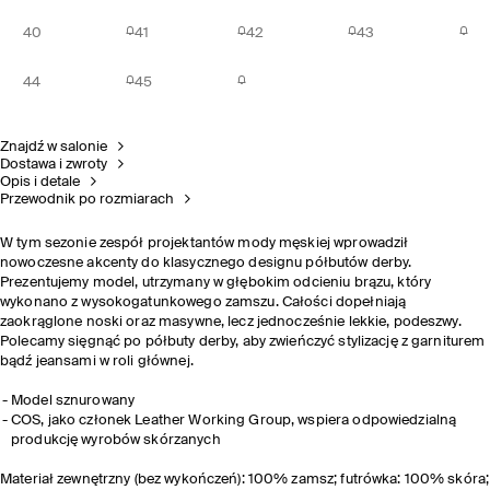
40
41
42
43
44
45
Znajdź w salonie
Dostawa i zwroty
Opis i detale
Przewodnik po rozmiarach
W tym sezonie zespół projektantów mody męskiej wprowadził
nowoczesne akcenty do klasycznego designu półbutów derby.
Prezentujemy model, utrzymany w głębokim odcieniu brązu, który
wykonano z wysokogatunkowego zamszu. Całości dopełniają
zaokrąglone noski oraz masywne, lecz jednocześnie lekkie, podeszwy.
Polecamy sięgnąć po półbuty derby, aby zwieńczyć stylizację z garniturem
bądź jeansami w roli głównej.
Model sznurowany
COS, jako członek Leather Working Group, wspiera odpowiedzialną
produkcję wyrobów skórzanych
Materiał zewnętrzny (bez wykończeń): 100% zamsz; futrówka: 100% skóra;