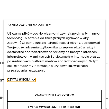
ZANIM ZACZNIESZ ZAKUPY
Używamy plików cookie własnych i zewnętrznych, w tym innych
technologii śledzenia od zewnętrznych wydawców, aby
zapewnić Ci pełną funkcjonalność naszej witryny, dostosować
Twoje doświadczenia użytkownika, przeprowadzać analizy i
dostarczać spersonalizowane reklamy na naszych stronach
internetowych, w aplikacjach i biuletynach w Internecie oraz za
pośrednictwem platform mediów społecznościowych. W tym
FIRMA
celu gromadzimy informacje o użytkowniku, wzorcach
przeglądania i urządzeniu.
Toggle more cookie information
CZYTAJ WIĘCEJ
STREFA KLIENTA
ZAAKCEPTUJ WSZYSTKO
INFORMACJE I REGULAMINY
TYLKO WYMAGANE PLIKI COOKIE