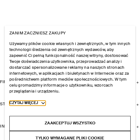
ZANIM ZACZNIESZ ZAKUPY
Używamy plików cookie własnych i zewnętrznych, w tym innych
technologii śledzenia od zewnętrznych wydawców, aby
zapewnić Ci pełną funkcjonalność naszej witryny, dostosować
Twoje doświadczenia użytkownika, przeprowadzać analizy i
dostarczać spersonalizowane reklamy na naszych stronach
internetowych, w aplikacjach i biuletynach w Internecie oraz za
pośrednictwem platform mediów społecznościowych. W tym
FIRMA
celu gromadzimy informacje o użytkowniku, wzorcach
przeglądania i urządzeniu.
Toggle more cookie information
CZYTAJ WIĘCEJ
STREFA KLIENTA
ZAAKCEPTUJ WSZYSTKO
INFORMACJE I REGULAMINY
TYLKO WYMAGANE PLIKI COOKIE