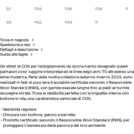
32
34
36
38
40
42
44
Trova in negozio
Spedizione e resi
Dettagli e descrizione
Guida alle taglie
Gli stilisti di COS per l'abbigliamento da donna hanno disegnato questi
pantaloni color ruggine interpretando le linee degli anni '70 attraverso una
lente moderna. Parte della nostra collezione autunno-inverno 2023, sono
realizzati in twill di pura lana tracciabile certificata secondo il Responsible
Wool Standard (RWS), con gambe svasate lunghe fino ai piedi arricchite
da pieghe stirate. Trova la vestibilità perfetta con la linguetta interna con
bottone in vita, una caratteristica sartoriale di COS.
Vestibilità regolare
Chiusura con bottone, gancio e barretta
Prodotto certificato secondo il Responsible Wool Standard (RWS), per
proteggere il benessere delle pecore e del loro ambiente