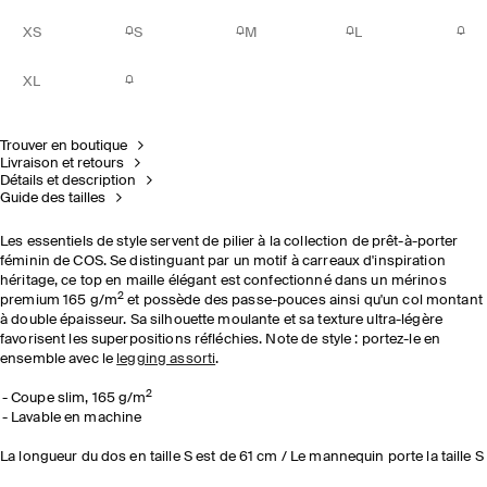
XS
S
M
L
XL
Trouver en boutique
Livraison et retours
Détails et description
Guide des tailles
Les essentiels de style servent de pilier à la collection de prêt-à-porter
féminin de COS. Se distinguant par un motif à carreaux d'inspiration
héritage, ce top en maille élégant est confectionné dans un mérinos
2
premium 165 g/m
et possède des passe-pouces ainsi qu'un col montant
à double épaisseur. Sa silhouette moulante et sa texture ultra-légère
favorisent les superpositions réfléchies. Note de style : portez-le en
ensemble avec le
legging assorti
.
2
Coupe slim, 165 g/m
Lavable en machine
La longueur du dos en taille S est de 61 cm / Le mannequin porte la taille S