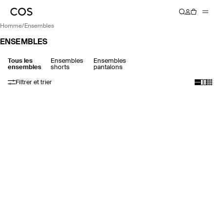
homme
/
ensembles
ENSEMBLES
Tous les
Ensembles
Ensembles
ensembles
shorts
pantalons
Filtrer et trier