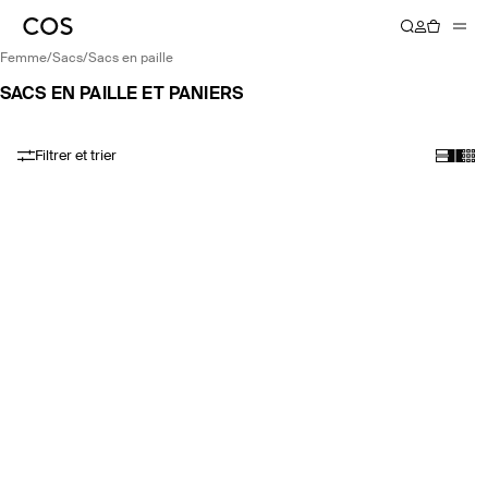
femme
/
sacs
/
sacs en paille
SACS EN PAILLE ET PANIERS
Filtrer et trier