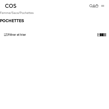
femme
/
sacs
/
pochettes
POCHETTES
Filtrer et trier