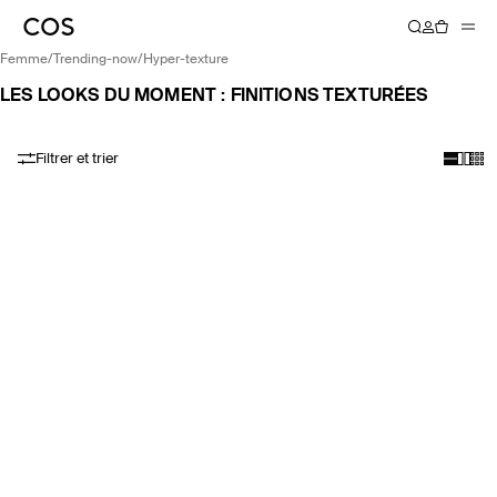
femme
/
trending-now
/
hyper-texture
LES LOOKS DU MOMENT : FINITIONS TEXTURÉES
Filtrer et trier