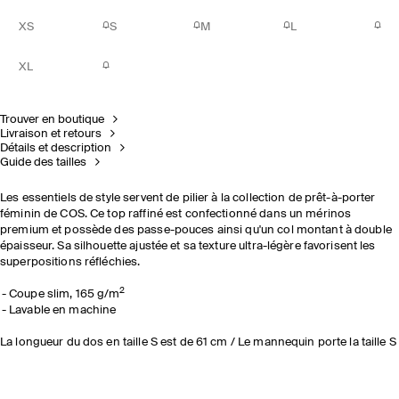
XS
S
M
L
XL
Trouver en boutique
Livraison et retours
Détails et description
Guide des tailles
Les essentiels de style servent de pilier à la collection de prêt-à-porter
féminin de COS. Ce top raffiné est confectionné dans un mérinos
premium et possède des passe-pouces ainsi qu'un col montant à double
épaisseur. Sa silhouette ajustée et sa texture ultra-légère favorisent les
superpositions réfléchies.
2
Coupe slim, 165 g/m
Lavable en machine
La longueur du dos en taille S est de 61 cm / Le mannequin porte la taille S