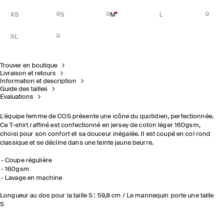
XS
S
M
L
XL
Trouver en boutique
Livraison et retours
Information et description
Guide des tailles
Évaluations
L'équipe femme de COS présente une icône du quotidien, perfectionnée.
Ce T-shirt raffiné est confectionné en jersey de coton léger 160gsm,
choisi pour son confort et sa douceur inégalée. Il est coupé en col rond
classique et se décline dans une teinte jaune beurre.
Coupe régulière
160gsm
Lavage en machine
Longueur au dos pour la taille S : 59,8 cm / Le mannequin porte une taille
S