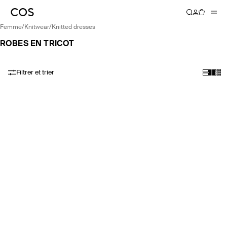
femme
/
knitwear
/
knitted dresses
ROBES EN TRICOT
Filtrer et trier