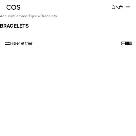
accueil
/
femme
/
bijoux
/
bracelets
BRACELETS
Filtrer et trier