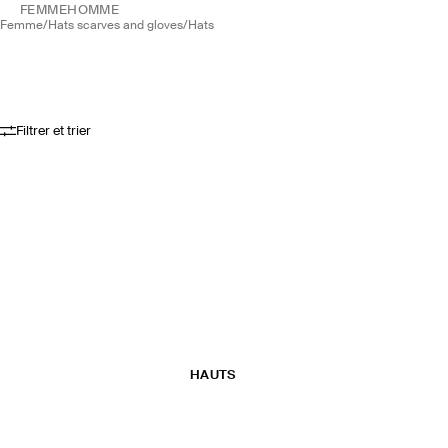
FEMME
HOMME
femme
/
hats scarves and gloves
/
hats
Filtrer et trier
HAUTS