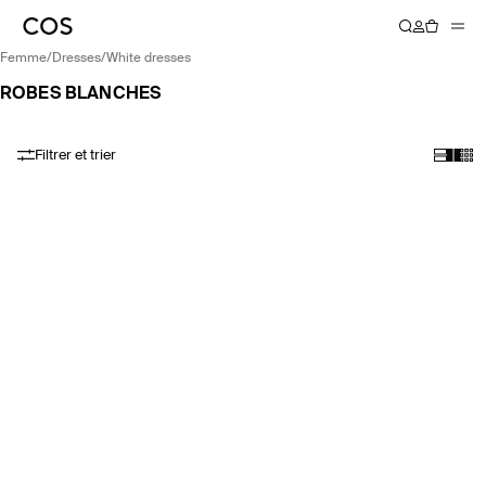
femme
/
dresses
/
white dresses
ROBES BLANCHES
Filtrer et trier