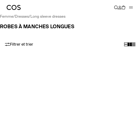
femme
/
dresses
/
long sleeve dresses
ROBES À MANCHES LONGUES
Filtrer et trier