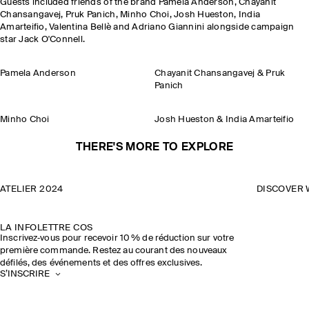
Guests included friends of the brand Pamela Anderson, Chayanit
Chansangavej, Pruk Panich, Minho Choi, Josh Hueston, India
Amarteifio, Valentina Bellè and Adriano Giannini alongside campaign
star Jack O'Connell.
Pamela Anderson
Chayanit Chansangavej & Pruk
Panich
Minho Choi
Josh Hueston & India Amarteifio
THERE'S MORE TO EXPLORE
ATELIER 2024
DISCOVER 
LA INFOLETTRE COS
Inscrivez‑vous pour recevoir 10 % de réduction sur votre
première commande. Restez au courant des nouveaux
défilés, des événements et des offres exclusives.
S’INSCRIRE