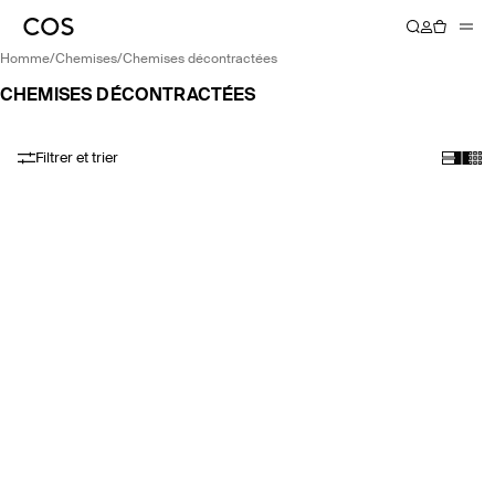
homme
/
chemises
/
chemises décontractées
CHEMISES DÉCONTRACTÉES
Filtrer et trier