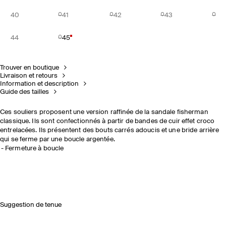
40
41
42
43
44
45
Trouver en boutique
Livraison et retours
Information et description
Guide des tailles
Ces souliers proposent une version raffinée de la sandale fisherman
classique. Ils sont confectionnés à partir de bandes de cuir effet croco
entrelacées. Ils présentent des bouts carrés adoucis et une bride arrière
qui se ferme par une boucle argentée.
Fermeture à boucle
Suggestion de tenue