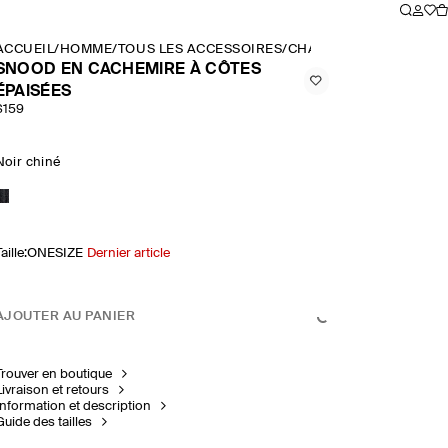
ACCUEIL
/
HOMME
/
TOUS LES ACCESSOIRES
/
CHAPEAUX, ÉCHARPES,
SNOOD EN CACHEMIRE À CÔTES
ÉPAISÉES
$159
Noir chiné
aille
:
ONESIZE
Dernier article
AJOUTER AU PANIER
Trouver en boutique
Livraison et retours
Information et description
Guide des tailles