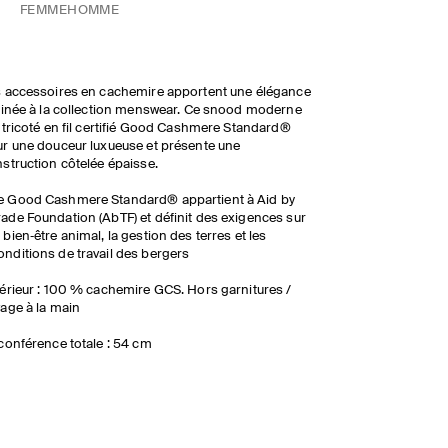
FEMME
HOMME
 accessoires en cachemire apportent une élégance
finée à la collection menswear. Ce snood moderne
 tricoté en fil certifié Good Cashmere Standard®
r une douceur luxueuse et présente une
struction côtelée épaisse.
e Good Cashmere Standard® appartient à Aid by
rade Foundation (AbTF) et définit des exigences sur
e bien‑être animal, la gestion des terres et les
onditions de travail des bergers
érieur : 100 % cachemire GCS. Hors garnitures /
age à la main
conférence totale : 54 cm