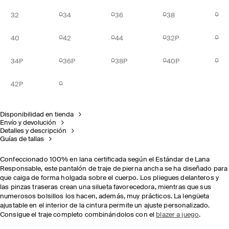
32
34
36
38
40
42
44
32P
34P
36P
38P
40P
42P
Disponibilidad en tienda
Envío y devolución
Detalles y descripción
Guías de tallas
Confeccionado 100% en lana certificada según el Estándar de Lana
Responsable, este pantalón de traje de pierna ancha se ha diseñado para
que caiga de forma holgada sobre el cuerpo. Los pliegues delanteros y
las pinzas traseras crean una silueta favorecedora, mientras que sus
numerosos bolsillos los hacen, además, muy prácticos. La lengüeta
ajustable en el interior de la cintura permite un ajuste personalizado.
Consigue el traje completo combinándolos con el
blazer a juego
.