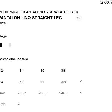
INICIO
/
MUJER
/
PANTALONES
/
STRAIGHT LEG TROUSERS
/
PANTALÓN 
PANTALÓN LINO STRAIGHT LEG
€129
Negro
Selecciona una talla
32
34
36
38
40
42
44
32P
34P
36P
38P
40P
42P