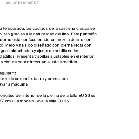
MUJER
HOMBRE
a temporada, los códigos de la sastrería clásica se
vizan gracias a la naturalidad del lino. Este pantalón
erno está confeccionado en mezcla de lino con
to ligero y ha sido diseñado con pierna recta con
egues planchados y ajuste de hebilla en los
ladillos. Presenta trabillas ajustables en el interior
la cintura para ofrecer un ajuste a medida.
egular fit
ierre de corchete, barra y cremallera
avar a máquina
longitud del interior de la pierna de la talla EU 36 es
77 cm / La modelo lleva la talla EU 36