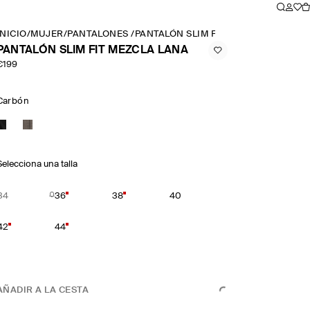
INICIO
/
MUJER
/
PANTALONES
/
PANTALÓN SLIM FIT MEZCLA LANA
PANTALÓN SLIM FIT MEZCLA LANA
€199
Carbón
Selecciona una talla
34
36
38
40
42
44
AÑADIR A LA CESTA