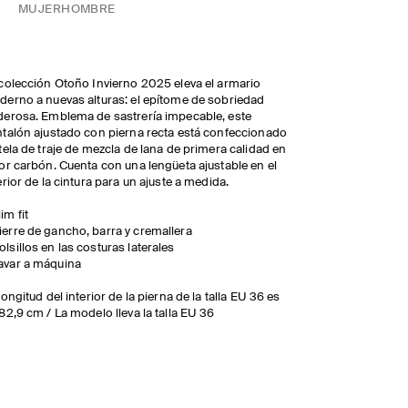
MUJER
HOMBRE
colección Otoño Invierno 2025 eleva el armario
erno a nuevas alturas: el epítome de sobriedad
erosa. Emblema de sastrería impecable, este
talón ajustado con pierna recta está confeccionado
tela de traje de mezcla de lana de primera calidad en
or carbón. Cuenta con una lengüeta ajustable en el
erior de la cintura para un ajuste a medida.
lim fit
ierre de gancho, barra y cremallera
olsillos en las costuras laterales
avar a máquina
longitud del interior de la pierna de la talla EU 36 es
82,9 cm / La modelo lleva la talla EU 36