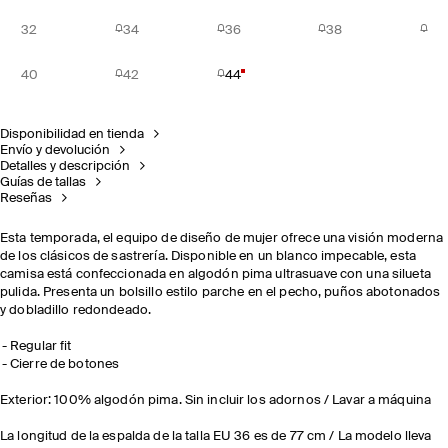
32
34
36
38
40
42
44
Disponibilidad en tienda
Envío y devolución
Detalles y descripción
Guías de tallas
Reseñas
Esta temporada, el equipo de diseño de mujer ofrece una visión moderna
de los clásicos de sastrería. Disponible en un blanco impecable, esta
camisa está confeccionada en algodón pima ultrasuave con una silueta
pulida. Presenta un bolsillo estilo parche en el pecho, puños abotonados
y dobladillo redondeado.
Regular fit
Cierre de botones
Exterior: 100% algodón pima. Sin incluir los adornos / Lavar a máquina
La longitud de la espalda de la talla EU 36 es de 77 cm / La modelo lleva