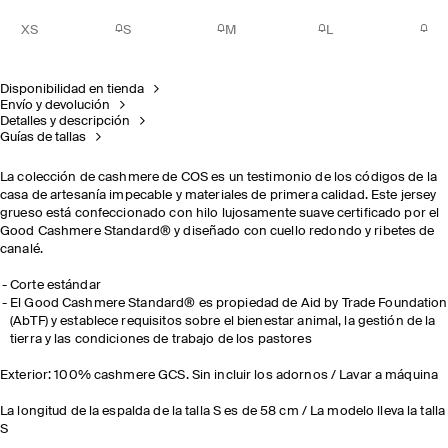
XS
S
M
L
Disponibilidad en tienda
Envío y devolución
Detalles y descripción
Guías de tallas
La colección de cashmere de COS es un testimonio de los códigos de la
casa de artesanía impecable y materiales de primera calidad. Este jersey
grueso está confeccionado con hilo lujosamente suave certificado por el
Good Cashmere Standard® y diseñado con cuello redondo y ribetes de
canalé.
Corte estándar
El Good Cashmere Standard® es propiedad de Aid by Trade Foundation
(AbTF) y establece requisitos sobre el bienestar animal, la gestión de la
tierra y las condiciones de trabajo de los pastores
Exterior: 100% cashmere GCS. Sin incluir los adornos / Lavar a máquina
La longitud de la espalda de la talla S es de 58 cm / La modelo lleva la talla
S