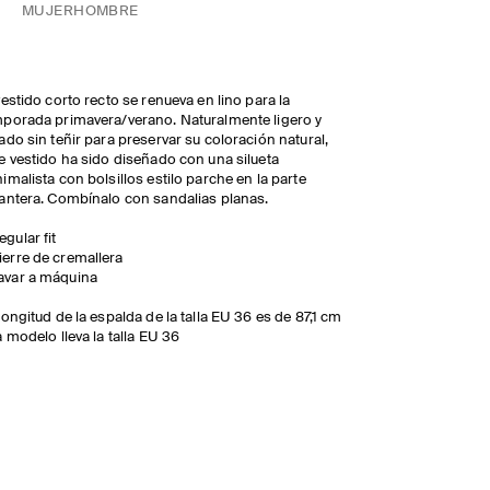
MUJER
HOMBRE
vestido corto recto se renueva en lino para la
porada primavera/verano. Naturalmente ligero y
ado sin teñir para preservar su coloración natural,
e vestido ha sido diseñado con una silueta
imalista con bolsillos estilo parche en la parte
antera. Combínalo con sandalias planas.
egular fit
ierre de cremallera
avar a máquina
longitud de la espalda de la talla EU 36 es de 87,1 cm
a modelo lleva la talla EU 36