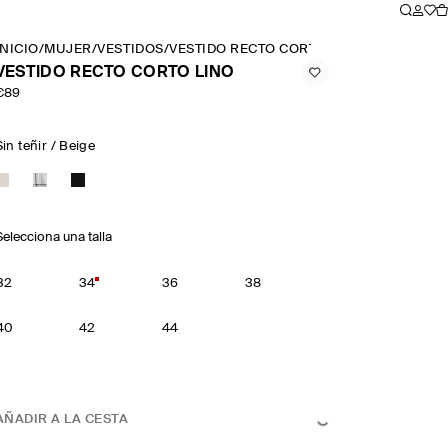
INICIO
/
MUJER
/
VESTIDOS
/
VESTIDO RECTO CORTO LINO
VESTIDO RECTO CORTO LINO
€89
Sin teñir / Beige
Selecciona una talla
32
34
36
38
40
42
44
AÑADIR A LA CESTA