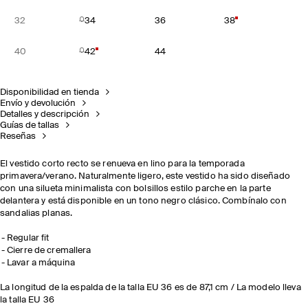
32
34
36
38
40
42
44
Disponibilidad en tienda
Envío y devolución
Detalles y descripción
Guías de tallas
Reseñas
El vestido corto recto se renueva en lino para la temporada
primavera/verano. Naturalmente ligero, este vestido ha sido diseñado
con una silueta minimalista con bolsillos estilo parche en la parte
delantera y está disponible en un tono negro clásico. Combínalo con
sandalias planas.
Regular fit
Cierre de cremallera
Lavar a máquina
La longitud de la espalda de la talla EU 36 es de 87,1 cm / La modelo lleva
la talla EU 36