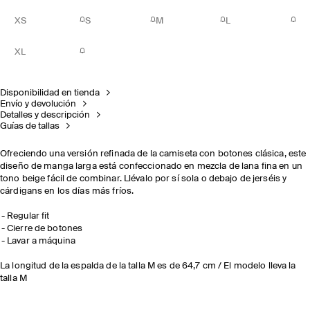
XS
S
M
L
XL
Disponibilidad en tienda
Envío y devolución
Detalles y descripción
Guías de tallas
Ofreciendo una versión refinada de la camiseta con botones clásica, este
diseño de manga larga está confeccionado en mezcla de lana fina en un
tono beige fácil de combinar. Llévalo por sí sola o debajo de jerséis y
cárdigans en los días más fríos.
Regular fit
Cierre de botones
Lavar a máquina
La longitud de la espalda de la talla M es de 64,7 cm / El modelo lleva la
talla M