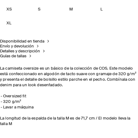
XS
S
M
L
XL
Disponibilidad en tienda
Envío y devolución
Detalles y descripción
Guías de tallas
La camiseta oversize es un básico de la colección de COS. Este modelo
está confeccionado en algodón de tacto suave con gramaje de 320 g/m²
y presenta el detalle de bolsillo estilo parche en el pecho. Combínala con
denim para un look desenfadado.
Oversized fit
320 g/m²
Lavar a máquina
La longitud de la espalda de la talla M es de 71,7 cm / El modelo lleva la
talla M