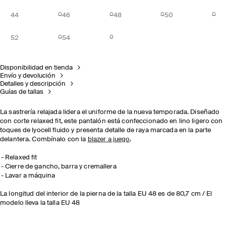
44
46
48
50
52
54
Disponibilidad en tienda
Envío y devolución
Detalles y descripción
Guías de tallas
La sastrería relajada lidera el uniforme de la nueva temporada. Diseñado
con corte relaxed fit, este pantalón está confeccionado en lino ligero con
toques de lyocell fluido y presenta detalle de raya marcada en la parte
delantera. Combínalo con la
blazer a juego
.
Relaxed fit
Cierre de gancho, barra y cremallera
Lavar a máquina
La longitud del interior de la pierna de la talla EU 48 es de 80,7 cm / El
modelo lleva la talla EU 48