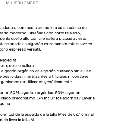
MUJER
HOMBRE
sudadera con media cremallera es un básico del
ario moderno. Diseñada con corte relajado,
senta cuello alto con cremallera plateada y está
nfeccionada en algodón extremadamente suave en
tono espresso versátil.
elaxed fit
ierre de cremallera
l algodón orgánico es algodón cultivado sin el uso
e pesticidas ni fertilizantes artificiales ni contiene
rganismos modificados genéticamente
terior: 50% algodón orgánico, 50% algodón
iclado preconsumo. Sin incluir los adornos / Lavar a
quina
longitud de la espalda de la talla M es de 67,7 cm / El
elo lleva la talla M