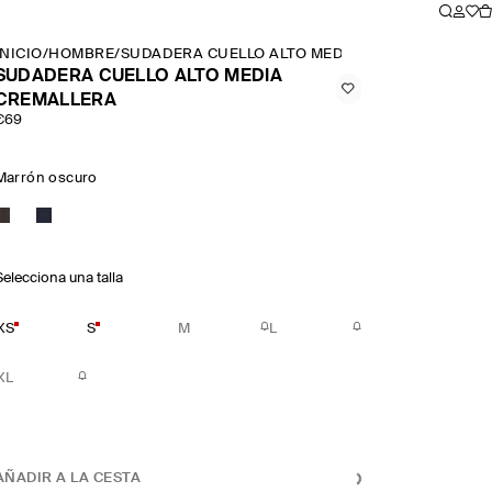
INICIO
/
HOMBRE
/
SUDADERA CUELLO ALTO MEDIA CREMALLERA
SUDADERA CUELLO ALTO MEDIA
CREMALLERA
€69
Marrón oscuro
Selecciona una talla
XS
S
M
L
XL
AÑADIR A LA CESTA