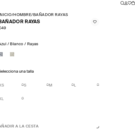
INICIO
/
HOMBRE
/
BAÑADOR RAYAS
BAÑADOR RAYAS
€49
Azul / Blanco / Rayas
Selecciona una talla
XS
S
M
L
XL
AÑADIR A LA CESTA