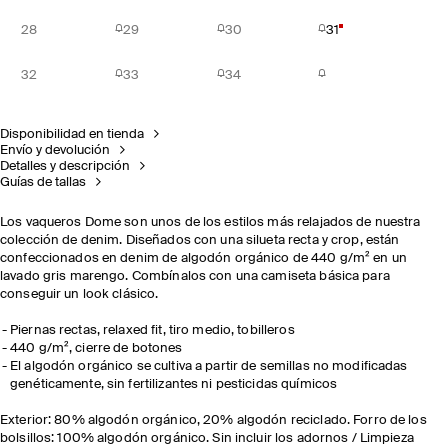
28
29
30
31
32
33
34
Disponibilidad en tienda
Envío y devolución
Detalles y descripción
Guías de tallas
Los vaqueros Dome son unos de los estilos más relajados de nuestra
colección de denim. Diseñados con una silueta recta y crop, están
confeccionados en denim de algodón orgánico de 440 g/m² en un
lavado gris marengo. Combínalos con una camiseta básica para
conseguir un look clásico.
Piernas rectas, relaxed fit, tiro medio, tobilleros
440 g/m², cierre de botones
El algodón orgánico se cultiva a partir de semillas no modificadas
genéticamente, sin fertilizantes ni pesticidas químicos
Exterior: 80% algodón orgánico, 20% algodón reciclado. Forro de los
bolsillos: 100% algodón orgánico. Sin incluir los adornos / Limpieza