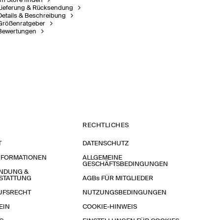
Im Store finden
Lieferung & Rücksendung
Details & Beschreibung
Größenratgeber
Bewertungen
RECHTLICHES
T
DATENSCHUTZ
NFORMATIONEN
ALLGEMEINE
GESCHÄFTSBEDINGUNGEN
NDUNG &
STATTUNG
AGBs FÜR MITGLIEDER
UFSRECHT
NUTZUNGSBEDINGUNGEN
EIN
COOKIE-HINWEIS