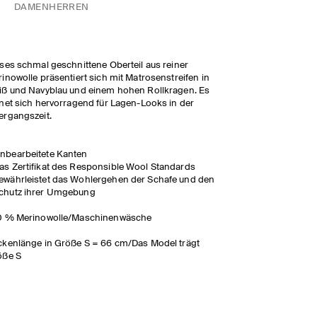
DAMEN
HERREN
ses schmal geschnittene Oberteil aus reiner
inowolle präsentiert sich mit Matrosenstreifen in
ß und Navyblau und einem hohen Rollkragen. Es
net sich hervorragend für Lagen-Looks in der
rgangszeit.
nbearbeitete Kanten
as Zertifikat des Responsible Wool Standards
ewährleistet das Wohlergehen der Schafe und den
chutz ihrer Umgebung
0 % Merinowolle/Maschinenwäsche
kenlänge in Größe S = 66 cm/Das Model trägt
öße S