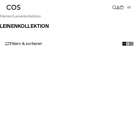
herren
/
leinenkollektion
LEINENKOLLEKTION
Filtern & sortieren