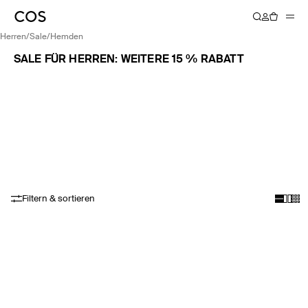
herren
/
sale
/
hemden
SALE FÜR HERREN: WEITERE 15 % RABATT
Filtern & sortieren