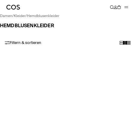
damen
/
kleider
/
hemdblusenkleider
HEMDBLUSENKLEIDER
Filtern & sortieren