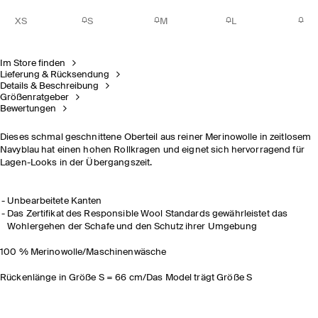
XS
S
M
L
Im Store finden
Lieferung & Rücksendung
Details & Beschreibung
Größenratgeber
Bewertungen
Dieses schmal geschnittene Oberteil aus reiner Merinowolle in zeitlosem
Navyblau hat einen hohen Rollkragen und eignet sich hervorragend für
Lagen-Looks in der Übergangszeit.
Unbearbeitete Kanten
Das Zertifikat des Responsible Wool Standards gewährleistet das
Wohlergehen der Schafe und den Schutz ihrer Umgebung
100 % Merinowolle/Maschinenwäsche
Rückenlänge in Größe S = 66 cm/Das Model trägt Größe S