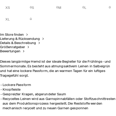
XS
S
M
L
XL
Im Store finden
Lieferung & Rücksendung
Details & Beschreibung
Größenratgeber
Bewertungen
Dieses langärmlige Hemd ist der ideale Begleiter für die Frühlings- und
Sommermonate. Es besteht aus atmungsaktivem Leinen in Salbeigrün
und hat eine lockere Passform, die an warmen Tagen für ein luftiges
Tragegefühl sorgt.
Lockere Passform
Knopfleiste
Gespreizter Kragen, abgerundeter Saum
Recyceltes Leinen wird aus Garnspinnabfällen oder Stoffzuschnittresten
aus dem Produktionsprozess hergestellt. Die Reststoffe werden
mechanisch recycelt und zu neuen Garnen gesponnen