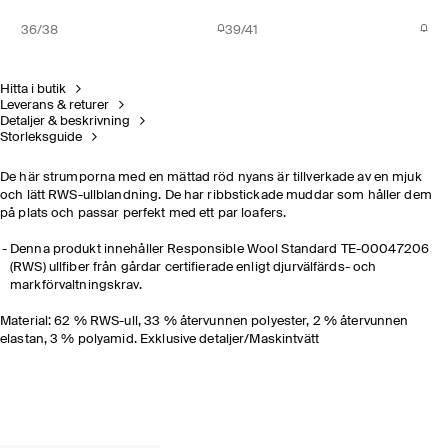
36/38
39/41
Hitta i butik
Leverans & returer
Detaljer & beskrivning
Storleksguide
De här strumporna med en mättad röd nyans är tillverkade av en mjuk
och lätt RWS-ullblandning. De har ribbstickade muddar som håller dem
på plats och passar perfekt med ett par loafers.
Denna produkt innehåller Responsible Wool Standard TE-00047206
(RWS) ullfiber från gårdar certifierade enligt djurvälfärds- och
markförvaltningskrav.
Material: 62 % RWS-ull, 33 % återvunnen polyester, 2 % återvunnen
elastan, 3 % polyamid. Exklusive detaljer/Maskintvätt