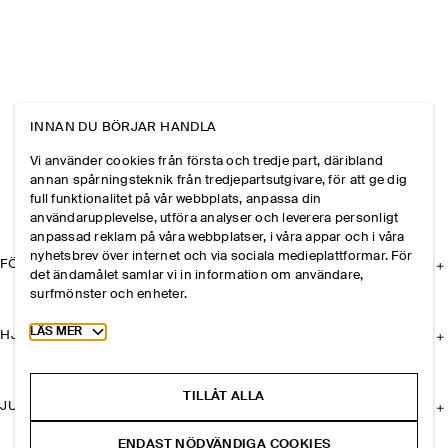
INNAN DU BÖRJAR HANDLA
Vi använder cookies från första och tredje part, däribland
annan spårningsteknik från tredjepartsutgivare, för att ge dig
full funktionalitet på vår webbplats, anpassa din
användarupplevelse, utföra analyser och leverera personligt
anpassad reklam på våra webbplatser, i våra appar och i våra
nyhetsbrev över internet och via sociala medieplattformar. För
FÖRETAGET
det ändamålet samlar vi in information om användare,
surfmönster och enheter.
Toggle more cookie information
LÄS MER
HJÄLP
TILLÅT ALLA
JURIDISK INFORMATION
ENDAST NÖDVÄNDIGA COOKIES